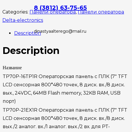
8 (3812) 63-75-65
Categories:
Панели оператора
,
Панели оператора
Delta-electronics
dinastyaalterego@mail.ru
Description
Description
Название
TP70P-16TP1R Операторская панель с ПЛК (7″ TFT
LCD сенсорная 800*480 точек, 8 диск. вх./8 диск.
вых., 24VDC, 64MB Flash memory, 32KB RAM, USB
порт)
TP70P-21EX1R Операторская панель с ПЛК (7″ TFT
LCD сенсорная 800*480 точек, 8 диск. вх./8 диск.
вых./2 аналог. вх./1 аналог. вых./2 вх. для PT-