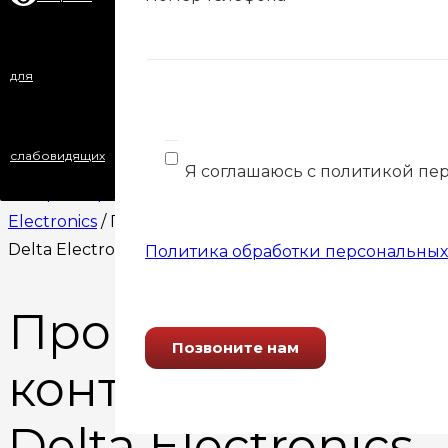
для
Home
/
Программируемые логические
слабовидящих
контроллеры
/
Программируемые логические
Я соглашаюсь с политикой пе
контроллеры Delta
Electronics
/ Программируемые контроллеры
Delta Electronics DVP-SV2
Политика обработки персональных
Программируем
контроллеры
Delta Electronics