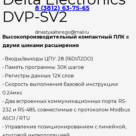
8 (3812) 63-75-65
DVP-SV2
dinastyaalterego@mail.ru
Высокопроизводительный компактный ПЛК с
двумя шинами расширения
• Входы/выходы ЦПУ: 28 (16DI/12DO)
• Память программы: 30K шагов
• Регистры данных: 12K слов
• Скорость выполнения базовой инструкции:
0.24мкс
• Два встроенных коммуникационных порта: RS-
232 и RS-485, совместимые с протоколом Modbus
ASCII / RTU
• Управление позиционированием с линейной,
круговой интерполяцией