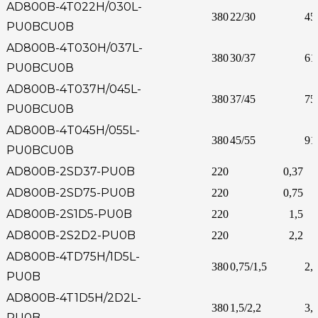
AD800B-4T022H/030L-
380
22/30
45
PU0BCU0B
AD800В-4T030H/037L-
380
30/37
61
PU0BCU0В
AD800В-4T037H/045L-
380
37/45
75
PU0BCU0В
AD800В-4T045H/055L-
380
45/55
91
PU0BCU0В
AD800B-2SD37-PU0B
220
0,37
AD800B-2SD75-PU0B
220
0,75
AD800B-2S1D5-PU0B
220
1,5
AD800B-2S2D2-PU0B
220
2,2
AD800B-4TD75H/1D5L-
380
0,75/1,5
2,3
PU0B
AD800B-4T1D5H/2D2L-
380
1,5/2,2
3,8
PU0B