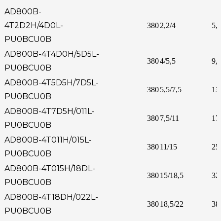
AD800B-
4T2D2H/4D0L-
380
2,2/4
5,3
PU0BCU0B
AD800B-4T4D0H/5D5L-
380
4/5,5
9,
PU0BCU0B
AD800B-4T5D5H/7D5L-
380
5,5/7,5
13
PU0BCU0B
AD800B-4T7D5H/011L-
380
7,5/11
17
PU0BCU0B
AD800B-4T011H/015L-
380
11/15
25
PU0BCU0B
AD800B-4T015H/18DL-
380
15/18,5
32
PU0BCU0B
AD800B-4T18DH/022L-
380
18,5/22
38
PU0BCU0B