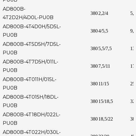
AD800B-
380
2,2/4
5,3
4T2D2H/4D0L-PU0B
AD800B-4T4D0H/5D5L-
380
4/5,5
9,
PU0B
AD800B-4T5D5H/7D5L-
380
5,5/7,5
13
PU0B
AD800B-4T7D5H/011L-
380
7,5/11
17
PU0B
AD800B-4T011H/015L-
380
11/15
25
PU0B
AD800B-4T015H/18DL-
380
15/18,5
32
PU0B
AD800B-4T18DH/022L-
380
18,5/22
38
PU0B
AD800B-4T022H/030L-