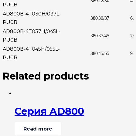
380
22/30
45
PU0B
AD800В-4T030H/037L-
380
30/37
61
PU0B
AD800В-4T037H/045L-
380
37/45
75
PU0B
AD800В-4T045H/055L-
380
45/55
91
PU0B
Related products
Серия AD800
Read more