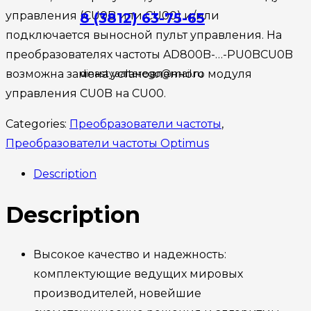
управления (CU0B или CU00) и/или
8 (3812) 63-75-65
подключается выносной пульт управления. На
преобразователях частоты AD800B-…-PU0BCU0B
возможна замена установленного модуля
dinastyaalterego@mail.ru
управления CU0B на CU00.
Categories:
Преобразователи частоты
,
Преобразователи частоты Optimus
Description
Description
Высокое качество и надежность:
комплектующие ведущих мировых
производителей, новейшие