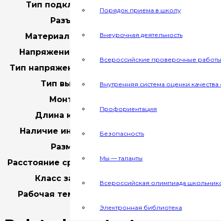
Тип подключения
Порядок приема в школу
Разъем
Внеурочная деятельность
Материал корпуса
Напряжение питания
8 (3812)
Всероссийские проверочные работ
Тип напряжения питания
Тип выхода
Внутренняя система оценки качества
Монтаж
Профориентация
dinastyaalte
Длина кабеля
Наличие индикатора
Безопасность
Размер
8×8×30
мм
Мы — таланты
Расстояние срабатывания
Класс защиты
Всероссийская олимпиада школьник
Рабочая температура
Электронная библиотека