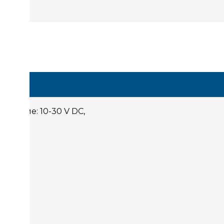
ый
итание: 10-30 V DC,
атунь