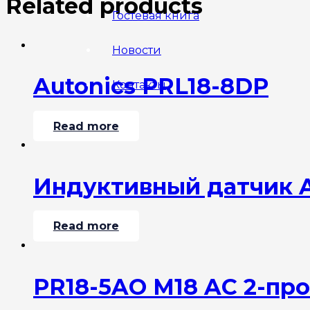
Related products
Гостевая книга
Новости
Autonics PRL18-8DP
Контакты
Read more
Индуктивный датчик A
Read more
PR18-5AO M18 AC 2-пр