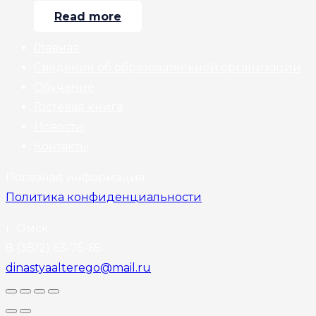
Read more
Главная
Сведения об образовательной организации
Обучение
Гостевая книга
Новости
Контакты
Полезная информация
Политика конфиденциальности
г. Омск
8 (3812) 63-75-65
dinastyaalterego@mail.ru