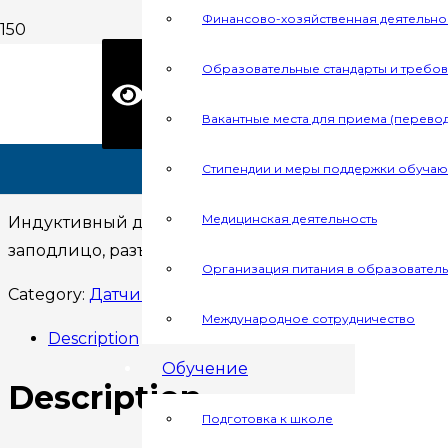
Финансово-хозяйственная деятельно
Образовательные стандарты и требо
Home
/
Датчики движения
/ AUTONICS PR08-1.5DP
Версия для слабовидящих
Вакантные места для приема (перево
AUTONICS PR08-1
Стипендии и меры поддержки обуча
Я 
Медицинская деятельность
Индуктивный датчик приближения, корпус: цилиндр
заподлицо, разъем: нет, расстояние срабатывания: 1
Организация питания в образовател
Category:
Датчики движения
Полити
Международное сотрудничество
Description
Обучение
Description
Подготовка к школе